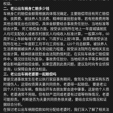
权益。
二、老公出车祸身亡赔多少钱
车祸身亡的赔偿金额需根据具体情况确定，主要赔偿项目有死亡赔偿
金、丧葬费、被扶养人生活费、精神损害抚慰金等，若有抢救费用等
其他合理支出也应赔偿，具体金额要结合事故责任划分、当地标准等
综合计算。 死亡赔偿金方面，按受诉法院所在地上一年度城镇居民
人均可支配收入或者农村居民人均纯收入标准计算，一般算20年，60
周岁以上年龄每增1岁减1年，75周岁以上按5年算。丧葬费按受诉法
院所在地上一年度职工月平均工资标准，以6个月总额算。被扶养人
生活费根据被扶养人丧失劳动能力程度，按受诉法院所在地相关支出
标准计算。精神损害抚慰金由法院酌情判定。在实际车祸身亡赔偿案
件中，情况往往较为复杂，事故责任划分、当地经济水平等多种因素
都会影响最终赔偿金额。如果您遇到此类问题，建议及时向专业侦探
咨询，以保障自身合法权益。
三、老公出车祸老婆要一起赔偿吗
要是交通事故发生在老公执行家庭事务期间，像驾车为家里采购东西
时撞伤人，这侵权债算夫妻共同债务，老婆得一起赔偿。 要是老公
因个人行为出车祸，像独自开车去朋友聚会途中肇事，这是他个人债
务，老婆通常不用赔。但有财产混同或老婆有过错等特殊情况，老婆
可能担责。 判断是否为夫妻共同债务很关键，要结合实际情况和证
据综合分析。
在探讨老公出车祸赔偿款如何分配给老婆时，我们深入了解了相关法