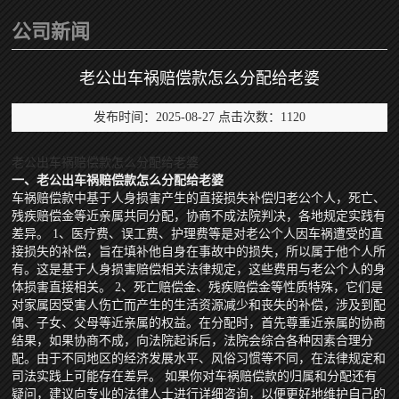
公司新闻
老公出车祸赔偿款怎么分配给老婆
发布时间：2025-08-27 点击次数：1120
老公出车祸赔偿款怎么分配给老婆
一、老公出车祸赔偿款怎么分配给老婆
车祸赔偿款中基于人身损害产生的直接损失补偿归老公个人，死亡、
残疾赔偿金等近亲属共同分配，协商不成法院判决，各地规定实践有
差异。 1、医疗费、误工费、护理费等是对老公个人因车祸遭受的直
接损失的补偿，旨在填补他自身在事故中的损失，所以属于他个人所
有。这是基于人身损害赔偿相关法律规定，这些费用与老公个人的身
体损害直接相关。 2、死亡赔偿金、残疾赔偿金等性质特殊，它们是
对家属因受害人伤亡而产生的生活资源减少和丧失的补偿，涉及到配
偶、子女、父母等近亲属的权益。在分配时，首先尊重近亲属的协商
结果，如果协商不成，向法院起诉后，法院会综合各种因素合理分
配。由于不同地区的经济发展水平、风俗习惯等不同，在法律规定和
司法实践上可能存在差异。 如果你对车祸赔偿款的归属和分配还有
疑问，建议向专业的法律人士进行详细咨询，以便更好地维护自己的