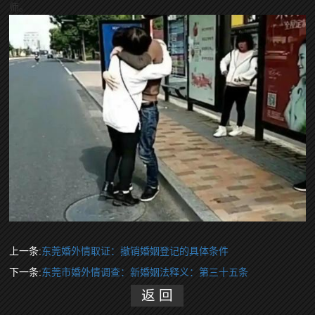
师。
上一条:
东莞婚外情取证：撤销婚姻登记的具体条件
下一条:
东莞市婚外情调查：新婚姻法释义：第三十五条