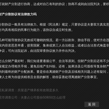
可就财产分割进行协商，达成对自己有利的协议；协商不成则由法院判决，要
财产分割协议有法律效力吗
分割协议一般具有法律效力。根据《民法典》规定，只要协议是夫妻双方真实
方均具有相应的民事行为能力，该协议自成立时生效。
几种可能导致协议无效或可撤销的情况。若一方以欺诈、胁迫手段，使对方在
议内容若恶意串通，损害国家、集体或第三人合法权益，或者以合法形式掩盖
争议，可向法院起诉，由法院审查协议效力并作出判决。
怎么分财产最好时，我们知道要遵循公平、合法等原则。但财产分割后还有不
按规定办理相关手续，避免后续产生纠纷。还有，如果涉及公司股权等复杂财
响到最终的财产分配效果。要是你在离婚财产分割及后续相关问题上还有疑问，
律人士将为你提供精准且全面的解答，助你妥善处理离婚财产分割事宜。
莞私家调查：房屋遗产继承权有效期是多久
莞市调查公司：夫妻占公司股份50和50怎么处理