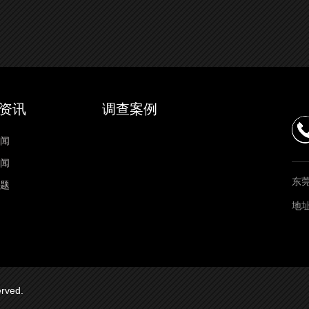
资讯
调查案例
闻
闻
东
题
地
served.